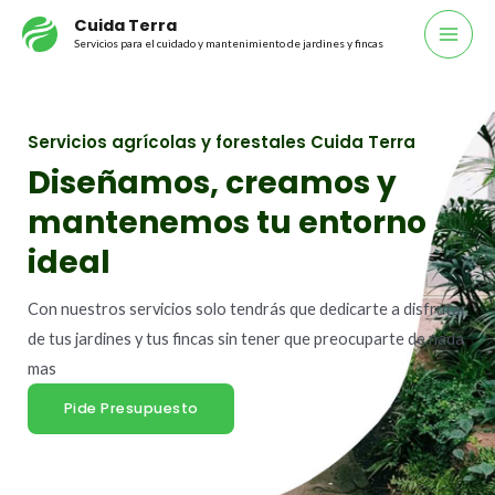
Ir
Cuida Terra
al
Servicios para el cuidado y mantenimiento de jardines y fincas
Mai
contenido
Men
Servicios agrícolas y forestales Cuida Terra
Diseñamos, creamos y
mantenemos tu entorno
ideal
Con nuestros servicios solo tendrás que dedicarte a disfrutar
de tus jardines y tus fincas sin tener que preocuparte de nada
mas
Pide Presupuesto